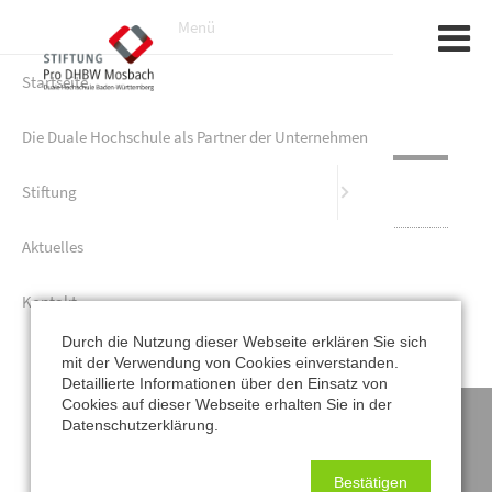
Menü
Startseite
Gründung |
Sponsoren
Sponsorin
Die Duale Hochschule als Partner der Unternehmen
Aufgaben u
Kontaktdaten
Stiftung
Tunnelbau
Aktuelles
Fördermögl
+49 (0) 6261 / 7070
Kontakt
Förder-Par
E-Mail schreiben
Durch die Nutzung dieser Webseite erklären Sie sich
Organe
mit der Verwendung von Cookies einverstanden.
Detaillierte Informationen über den Einsatz von
Cookies auf dieser Webseite erhalten Sie in der
Satzung
Impressum
-
Datenschutz
-
Kontakt
-
Sitemap
Datenschutzerklärung.
STIFTUNG Pro DHBW Mosbach
- Am Sonnenrain 10, 74821
Mosbach - Telefon: +49 (0) 6261 / 7070 -
lauth@stiftung-
Bestätigen