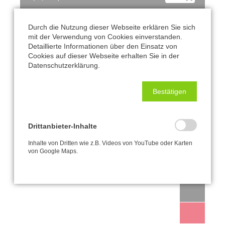
Durch die Nutzung dieser Webseite erklären Sie sich
mit der Verwendung von Cookies einverstanden.
Detaillierte Informationen über den Einsatz von
Cookies auf dieser Webseite erhalten Sie in der
Datenschutzerklärung.
Navigation
Gründung | Finanzierung
überspringen
Bestätigen
Aufgaben und Ziele
Tunnelbauwettbewerb
Drittanbieter-Inhalte
Inhalte von Dritten wie z.B. Videos von YouTube oder Karten
Fördermöglichkeiten
von Google Maps.
Förder-Partner
Organe
Satzung