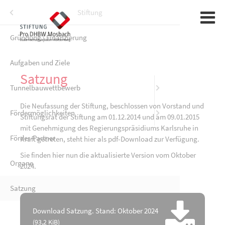
Menü
Stiftung
Gründung | Finanzierung
Sponsoren
Sponsorin
hschule als Partner der Unternehmen
Aufgaben und Ziele
Satzung
Tunnelbauwettbewerb
Die Neufassung der Stiftung, beschlossen von Vorstand und
Fördermöglichkeiten
Stiftungsrat der Stiftung am 01.12.2014 und am 09.01.2015
mit Genehmigung des Regierungspräsidiums Karlsruhe in
Förder-Partner
Kraft getreten, steht hier als pdf-Download zur Verfügung.
Sie finden hier nun die aktualisierte Version vom Oktober
Organe
2024.
Satzung
Download Satzung. Stand: Oktober 2024
(93,2 KiB)